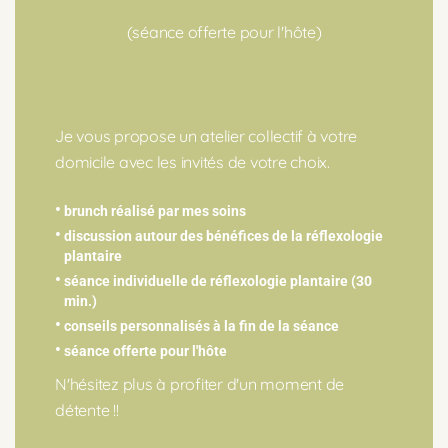
(séance offerte pour l'hôte)
Je vous propose un atelier collectif à votre
domicile avec les invités de votre choix.
brunch réalisé par mes soins
discussion autour des bénéfices de la réflexologie
plantaire
Drainage Lymphatique
séance individuelle de réflexologie plantaire (30
min.)
Si vous souhaitez redessiner votre corps en une seule
conseils personnalisés à la fin de la séance
séance, diminuer l’aspect peau d’orange, atténuer la
séance offerte pour l'hôte
rétention d’eau et la cellulite ; ce soin est votre
meilleur allié !
N'hésitez plus à profiter d'un moment de
Il est indiqué pour les troubles circulatoires,
détente !!
hormonaux, gynécologiques… et également pour une
meilleure récupération sportive : il redonne au corps