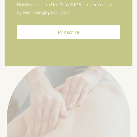
la possibilité de gérer les déchets organiques.
Réservation au 06 26 57 61 46 ou par mail à
ryderemilie@gmail.com
Le + : regain d énergie, détente, tonicité des tissus
DÉCOUVRIR
M'inscrire